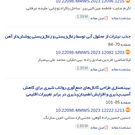
10.22098/MMWS.2023.12096.1215
اکرم عنایت؛ فاطمه عین الهی پیر؛ ساحل پاکزادتوچایی؛ ملیحه عرفانی
1.39 M
مشاهده مقاله
اصل مقاله
جذب نیترات از محلول آبی توسط زغال‌زیستی و زغال‌زیستی پوشش‌دار آهن
صفحه
70-84
10.22098/MMWS.2023.12082.1203
لیلا ضامنی؛ فردین صادق زاده؛ بهی جلیلی؛ محمد علی بهمنیار
1.35 M
مشاهده مقاله
اصل مقاله
بهینه‌سازی طراحی کانال‌های جمع‌آوری رواناب شهری برای کاهش
آسیب‌پذیری و افزایش اطمینان‌پذیری در برابر تغییرات اقلیمی
صفحه
85-101
10.22098/MMWS.2023.12222.1213
حسین حسین زاده کوهی؛ مجتبی اردستانی؛ امین سارنگ
1.65 M
مشاهده مقاله
اصل مقاله