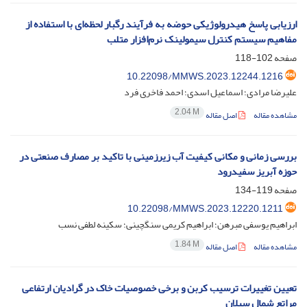
ارزیابی پاسخ هیدرولوژیکی حوضه به فرآیند رگبار لحظه‌ای با استفاده از
مفاهیم سیستم کنترل سیمولینک نرم‌افزار متلب
صفحه
102-118
10.22098/MMWS.2023.12244.1216
علیرضا مرادی؛ اسماعیل اسدی؛ احمد فاخری فرد
2.04 M
مشاهده مقاله
اصل مقاله
بررسی زمانی و مکانی کیفیت آب زیرزمینی با تاکید بر مصارف صنعتی در
حوزه آبریز سفیدرود
صفحه
119-134
10.22098/MMWS.2023.12220.1211
ابراهیم یوسفی مبرهن؛ ابراهیم کریمی سنگچینی؛ سکینه لطفی نسب
1.84 M
مشاهده مقاله
اصل مقاله
تعیین تغییرات ترسیب کربن و برخی خصوصیات خاک در گرادیان ارتفاعی
مراتع شمال سبلان