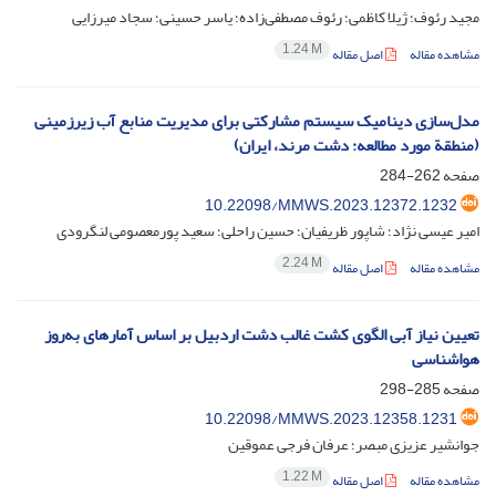
مجید رئوف؛ ژیلا کاظمی؛ رئوف مصطفی‌زاده؛ یاسر حسینی؛ سجاد میرزایی
1.24 M
مشاهده مقاله
اصل مقاله
مدل‌سازی دینامیک سیستم مشارکتی برای مدیریت منابع آب زیرزمینی
(منطقة مورد مطالعه: دشت مرند، ایران)
صفحه
262-284
10.22098/MMWS.2023.12372.1232
امیر عیسی نژاد؛ شاپور ظریفیان؛ حسین راحلی؛ سعید پورمعصومی لنگرودی
2.24 M
مشاهده مقاله
اصل مقاله
تعیین نیاز آبی الگوی کشت غالب دشت اردبیل بر اساس آمارهای به‌روز
هواشناسی
صفحه
285-298
10.22098/MMWS.2023.12358.1231
جوانشیر عزیزی مبصر؛ عرفان فرجی عموقین
1.22 M
مشاهده مقاله
اصل مقاله