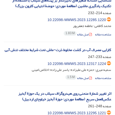
شناسایی آستانة متغیرهای تأثیرگذار بر پهنه‌های سیلاب با استفاده از
تکنیک یادگیری ماشین (مطالعة موردی: حوضة انتهایی کارون بزرگ)
صفحه
214-232
10.22098/MMWS.2023.12285.1220
محمد کاظمی؛ عاطفه جعفرپور
1.83 M
مشاهده مقاله
اصل مقاله
کارایی مصرف آب در کشت مخلوط ذرت-ماش تحت شرایط مختلف تنش آبی
صفحه
233-247
10.22098/MMWS.2023.12317.1224
سمیه میری؛ حمزه علی علیزاده؛ یاسر علی زاده؛ اخلاص امینی
1.5 M
مشاهده مقاله
اصل مقاله
اثر تغییر شمارة منحنی روی هیدروگراف سیلاب در یک حوزة آبخیز
عکس‌العمل سریع (مطالعة موردی: حوزة آبخیز خیاوچای اردبیل)
صفحه
248-261
10.22098/MMWS.2023.12295.1221