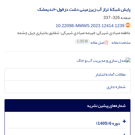
پایش شبکة تراز آب زیرزمینی دشت دزفول-اندیمشک
صفحه
326-337
10.22098/MMWS.2023.12414.1239
عاطفه صیادی شهرکی؛ فهیمه صیادی شهرکی؛ شقایق بختیاری چهل چشمه
1.05 M
مشاهده مقاله
اصل مقاله
مقالات آماده انتشار
شماره جاری
شماره‌های پیشین نشریه
دوره 6 (1405)