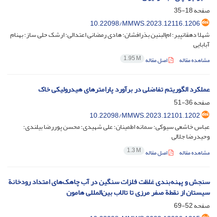
صفحه
18-35
10.22098/MMWS.2023.12116.1206
شهلا دهقانپیر؛ ام‌البنین بذرافشان؛ هادی رمضانی اعتدالی؛ ارشک حلی ساز؛ بهنام
آبابایی
1.95 M
مشاهده مقاله
اصل مقاله
عملکرد الگوریتم تفاضلی در برآورد پارامترهای هیدرولیکی خاک
صفحه
36-51
10.22098/MMWS.2023.12101.1202
عباس خاشعی سیوکی؛ سمانه اطمینان؛ علی شهیدی؛ محسن پوررضا بیلندی؛
وحیدرضا جلالی
1.3 M
مشاهده مقاله
اصل مقاله
سنجش و پهنه‌بندی غلظت فلزات سنگین در آب چاهک‌های امتداد رودخانة
سیستان از نقطة صفر مرزی تا تالاب بین‌المللی هامون
صفحه
52-69