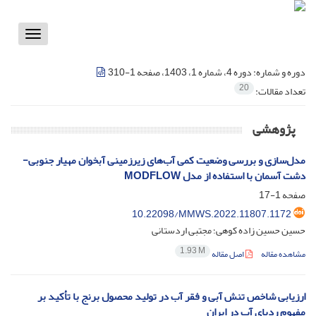
Toggle
vigation
دوره و شماره:
دوره 4، شماره 1، 1403، صفحه 1-310
20
تعداد مقالات:
پژوهشی
مدل‌سازی و بررسی وضعیت کمی آب‌های زیرزمینی آبخوان مهیار جنوبی-
دشت آسمان با استفاده از مدل MODFLOW
صفحه
1-17
10.22098/MMWS.2022.11807.1172
حسین حسین زاده کوهی؛ مجتبی اردستانی
1.93 M
مشاهده مقاله
اصل مقاله
ارزیابی شاخص تنش آبی و فقر آب در تولید محصول برنج با تأکید بر
مفهوم ردپای آب در ایران