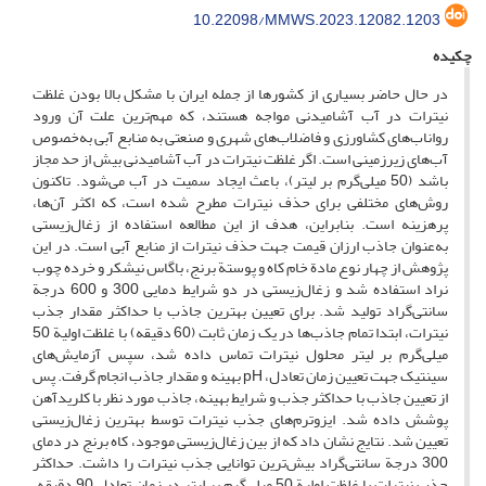
10.22098/MMWS.2023.12082.1203
چکیده
در حال حاضر بسیاری از کشورها از جمله ایران با مشکل بالا بودن غلظت
نیترات در آب آشامیدنی مواجه هستند، که مهم‌ترین علت آن ورود
رواناب‌های کشاورزی و فاضلاب‌های شهری و صنعتی به منابع آبی به‌خصوص
آب‌های زیرزمینی است. اگر غلظت نیترات در آب آشامیدنی بیش از حد مجاز
باشد (50 میلی‌گرم بر لیتر)، باعث ایجاد سمیت در آب می‌شود. تاکنون
روش‌های مختلفی برای حذف نیترات مطرح شده است، که اکثر آن‌ها،
پرهزینه است. بنابراین، هدف از این مطالعه استفاده از زغال‌زیستی
به‌عنوان جاذب ارزان قیمت جهت حذف نیترات از منابع آبی است. در این
پژوهش از چهار نوع مادة خام کاه و پوستة برنج، باگاس نیشکر و خرده چوب
نراد استفاده شد و زغال‌زیستی در دو شرایط دمایی 300 و 600 درجة
سانتی‌گراد تولید شد. برای تعیین بهترین جاذب با حداکثر مقدار جذب
نیترات، ابتدا تمام جاذب‌ها در یک زمان ثابت (60 دقیقه) با غلظت اولیة 50
میلی‌گرم بر لیتر محلول نیترات تماس داده شد، سپس آزمایش‌های
سینتیک جهت تعیین زمان تعادل، pH بهینه و مقدار جاذب انجام گرفت. پس
از تعیین جاذب با حداکثر جذب و شرایط بهینه، جاذب مورد نظر با کلریدآهن
پوشش داده شد. ایزوترم‌های جذب نیترات توسط بهترین زغال‌زیستی
تعیین شد. نتایج نشان داد که از بین زغال‌زیستی موجود، کاه برنج در دمای
300 درجة سانتی‌گراد بیش‌ترین توانایی جذب نیترات را داشت. حداکثر
جذب نیترات با غلظت اولیة 50 میلی‌گرم بر لیتر در زمان تعادل 90 دقیقه،