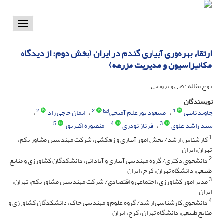
Toggle
vigation
ارتقاء بهره‌وری آبیاری گندم در ایران (بخش دوم: از دیدگاه
مکانیزاسیون و مدیریت مزرعه)
نوع مقاله : فنی و ترویجی
نویسندگان
2
2
1
جاوید نایبی
مسعود پورغلام آمیجی
ایمان حاجی راد
5
4
3
سید راشد علوی
فرناز نوذری
منصوره اکبرپور
1
کارشناس ارشد/ بخش امور آبیاری و زهکشی، شرکت مهندسین مشاور یکم،
تهران، ایران
2
دانشجوی دکتری/ گروه مهندسی آبیاری و آبادانی، دانشکدگان کشاورزی و منابع
طبیعی، دانشگاه تهران، کرج، ایران
3
مدیر امور کشاورزی، اجتماعی و اقتصادی/ شرکت مهندسین مشاور یکم، تهران،
ایران
4
دانشجوی کارشناسی ارشد/ گروه علوم و مهندسی خاک، دانشکدگان کشاورزی و
منابع طبیعی، دانشگاه تهران، کرج، ایران