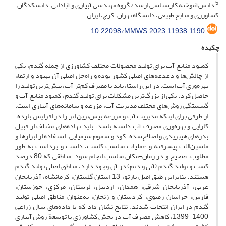
5
دانش‌آموختة کارشناسی ارشد/ گروه مهندسی آبیاری و آبادانی، دانشکدگان
کشاورزی و منابع طبیعی، دانشگاه تهران، کرج، ایران
10.22098/MMWS.2023.11938.1190
چکیده
کمبود منابع آب برای تولید محصولات مختلف کشاورزی از جمله گندم، یکی
از چالش‌ها و دغدغه‌های اصلی کشور بوده و راه‌حل اصلی آن بهبود و ارتقاء
بهره‌وری آب است. در این راستا، باید با مصرف کم‌تر آب، بیش‌ترین تولید را
حاصل کرد. یکی از ‌بزرگ‌ترین مشکلات برای تولید گندم، کمبود منابع آب و
گسستگی روش‌های مختلف مدیریت آب، مزرعه و سامانه‌های آبیاری است.
از طرفی برای اینکه مدیریت آب و مزرعه بیش‌ترین اثر را در افزایش بازده،
کارایی و بهره‌وری مصرف آب داشته باشد، باید نهاده‌های مختلف از قبیل
بذرهای هیبریدی و اصلاح‌شده، کود و سموم شیمیایی، استفاده از ابزارها و
ماشین‌الات ‌پیشرفته و عملیات مناسب کاشت، داشت و برداشت به طور
مطلوب، صحیح و در زمان-مکان مناسب انجام شود. مناطقی که 80 درصد
کشت و تولید گندم (آبی و دیم) در آن‌ وجود دارد، مناطق اصلی تولید گندم
هستند. بنابراین طبق اصل پارِتو، 13 استان گلستان، کرمانشاه، آذربایجان
غربی، آذربایجان شرقی، همدان، اردبیل، لرستان، مرکزی،‌ خوزستان،
فارس، خراسان رضوی، کردستان و زنجان، به‌عنوان مناطق اصلی تولید
گندم در ایران انتخاب شدند. نتایج نشان داد که با داده‌های سال زراعی
1400-1399، کاهش مصرف آب در بخش کشاورزی با توسعة روش آبیاری