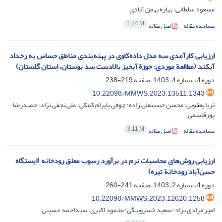
مسعود سلطانی؛ بهاره بهمن آبادی
1.74 M
مشاهده مقاله
اصل مقاله
ارزیابی کارآمدی سه مدل داده‌کاوی در پهنه‌بندی مناطق حساس به رخداد
آبکند (مطالعة موردی: حوزة آبخیز بالادست سد بوستان، استان گلستان)
دوره 4، شماره 4، 1403، صفحه
219-238
10.22098/MMWS.2023.13511.1343
ثریا یعقوبی؛ محسن حسینعلی زاده؛ چوقی بایرام کمکی؛ علی نجفی نژاد؛ حمیدرضا
پورقاسمی
3.11 M
مشاهده مقاله
اصل مقاله
ارزیابی ‌روش‌های‌‌ محاسبات ‌نرم‌ در ‌برآورد‌ رسوب معلق ‌رودخانه (ایستگاه
حسن‌آباد رودخانة تیره)
دوره 4، شماره 2، 1403، صفحه
241-260
10.22098/MMWS.2023.12620.1258
امیر مرادی نژاد؛ سعید خسروبیگی؛ محمود اکبری؛ سیداحمد حسینی