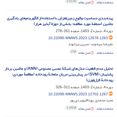
2.01 M
مشاهده مقاله
اصل مقاله
پهنه‌بندی حساسیت وقوع زمین‌لغزش با استفاده از الگوریتم‌های یادگیری
ماشین (منطقة مورد مطالعه: بخشی از حوزة آبخیز هراز)
دوره 4، شماره 2، 1403، صفحه
261-278
10.22098/MMWS.2023.12678.1263
علیرضا سپه وند؛ نسرین بیرانوند
2 M
مشاهده مقاله
اصل مقاله
تحلیل عدم ‌قطعیت مدل‌های شبکۀ عصبی مصنوعی (ANN) و ماشین بردار
پشتیبان (SVM) در پیش‌بینی جریان ماهانۀ رودخانه (مطالعۀ موردی:
رودخانۀ قزل‌اوزن)
دوره 4، شماره 2، 1403، صفحه
311-326
10.22098/MMWS.2023.12702.1267
مجید محمدی؛ پویا اللهویردی پور
1.49 M
مشاهده مقاله
اصل مقاله