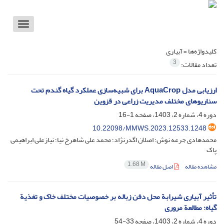
Toggle
vigation
کلیدواژه‌ها =
آبیاری
3
تعداد مقالات:
ارزیابی مدل AquaCrop برای شبیه‌سازی عملکرد گیاه گندم تحت
سناریوهای مختلف مدیریت زراعی در قزوین
دوره 4، شماره 2، 1403، صفحه
1-16
10.22098/MMWS.2023.12533.1248
محمدهادی جرعه نوش؛ اصلان اگدرنژاد؛ محمد علی شاهرخ نیا؛ نیازعلی ابراهیمی
پاک
1.68 M
مشاهده مقاله
اصل مقاله
تأثیر آبیاری شیرابة محل دفن زباله بر خصوصیات مختلف خاک و تغذیة
گیاه: مطالعة مروری
دوره 4، شماره 2، 1403، صفحه
33-54