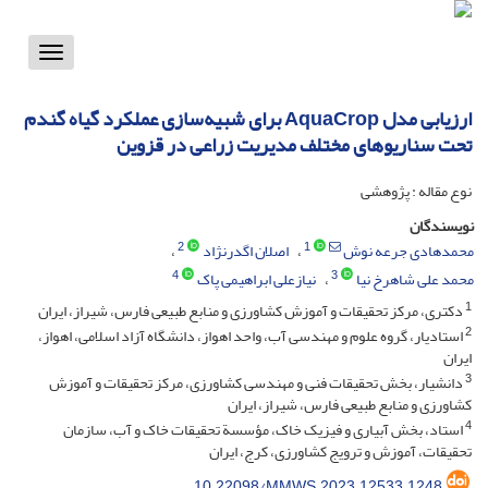
Toggle
vigation
ارزیابی مدل AquaCrop برای شبیه‌سازی عملکرد گیاه گندم
تحت سناریوهای مختلف مدیریت زراعی در قزوین
نوع مقاله : پژوهشی
نویسندگان
2
1
محمدهادی جرعه نوش
اصلان اگدرنژاد
4
3
محمد علی شاهرخ نیا
نیازعلی ابراهیمی پاک
1
دکتری، مرکز تحقیقات و آموزش کشاورزی و منابع طبیعی فارس، شیراز، ایران
2
استادیار، گروه علوم و مهندسی آب، واحد اهواز، دانشگاه آزاد اسلامی، اهواز،
ایران
3
دانشیار، بخش تحقیقات فنی و مهندسی کشاورزی، مرکز تحقیقات و آموزش
کشاورزی و منابع طبیعی فارس، شیراز، ایران
4
استاد، بخش آبیاری و فیزیک خاک، مؤسسة تحقیقات خاک و آب، سازمان
تحقیقات، آموزش و ترویج کشاورزی، کرج، ایران
10.22098/MMWS.2023.12533.1248