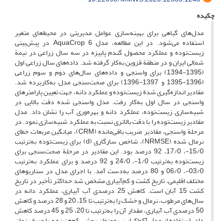
چکیده
مدل‌های گیاهی برای بهینه‌سازی عوامل مدیریتی در محیط‌های متغیر
استفاده می‌شود. در این مطالعه، مدل AquaCrop 6 در پیش‌بینی
زیست‌توده و عملکرد محصول گندم پاییزه در سه سال زراعی در نیمة
شمالی ایران و در منطقة قزوین به‌کار گرفته شد. داده‌های سال زراعی اول
(1395-1394) برای واسنجی و داده‌های سال‌های دوم و سوم زراعی
(1396-1395 و 1397-1396) برای صحت‌سنجی مدل به‌کاربرده ‌شد.
مقادیر اندازه‌گیری ‌شدة زیست‌توده و عملکرد دانه، جهت تعیین پارامترهای
واسنجی در سال اول به‌کار رفت. مدل واسنجی ‌شده دقت بالایی در
شبیه‌سازی زیست‌توده، عملکرد دانه و بهره‌وری آب را نشان داد. مدل
مقادیر زیست‌توده را با دقت بالاتری نسبت به عملکرد شبیه‌سازی نمود. در
مرحلة واسنجی، مقادیر ضریب باقی‌مانده (CRM)، میانگین مربعات خطای
نرمال ‌شده (NRMSE)، شاخص سازگاری (d) برای زیست‌توده به‌ترتیب
15/0-، 17/0، 92 درصد بود. این مقادیر در مرحلة صحت‌سنجی برای
زیست‌توده به‌ترتیب 1/0-، 24/0 و 92 درصد و برای عملکرد به‌ترتیب
03/0-، 06/0 و 80 درصد به‌دست آمد. با اجرای مدل در سناریوهای
مختلف اقلیمی، تاریخ کشت و کم‌آبیاری مشخص شد حداکثر تأخیر در تاریخ
کشت 15 آبان است. کاهش 25 درصدی آب آبیاری، عملکرد دانه در
سال‌های مرطوب، نرمال و خشک را به‌ترتیب تا 15، 20 و 28 درصد و کاهش
50 درصدی آب آبیاری، مقدار آن را به‌ترتیب تا 20، 25 و 45 درصد کاهش
داد. استفاده از مدل آکواکراپ، به‌عنوان روشی کم‌هزینه و با صرف زمان