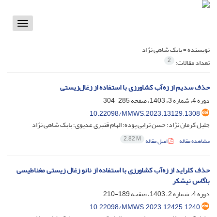
Toggle
vigation
نویسنده =
بابک شاهی نژاد
2
تعداد مقالات:
حذف سدیم از زه‌آب کشاورزی با استفاده از زغال‌زیستی
دوره 4، شماره 3، 1403، صفحه
285-304
10.22098/MMWS.2023.13129.1308
جلیل کرمان نژاد؛ حسن ترابی پوده؛ الهام قنبری عدیوی؛ بابک شاهی نژاد
2.82 M
مشاهده مقاله
اصل مقاله
حذف کلراید از زه‌آب کشاورزی با استفاده از نانو زغال زیستی مغناطیسی
باگاس نیشکر
دوره 4، شماره 2، 1403، صفحه
189-210
10.22098/MMWS.2023.12425.1240