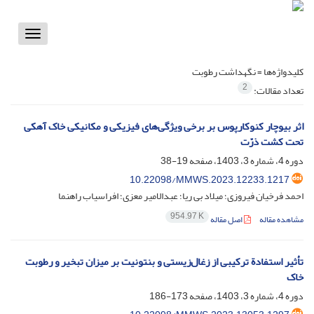
Toggle
vigation
کلیدواژه‌ها =
نگهداشت رطوبت
2
تعداد مقالات:
اثر بیوچار کنوکارپوس بر برخی ویژگی‌های فیزیکی و مکانیکی خاک آهکی
تحت کشت ذرّت
دوره 4، شماره 3، 1403، صفحه
19-38
10.22098/MMWS.2023.12233.1217
احمد فرخیان فیروزی؛ میلاد بی ریا؛ عبدالامیر معزی؛ افراسیاب راهنما
954.97 K
مشاهده مقاله
اصل مقاله
تأثیر استفادة ترکیبی از زغال‌زیستی و بنتونیت بر میزان تبخیر و رطوبت
خاک
دوره 4، شماره 3، 1403، صفحه
173-186