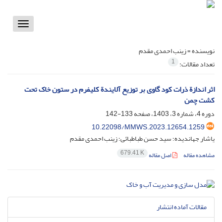
Toggle
vigation
نویسنده =
زینب احمدی مقدم
1
تعداد مقالات:
اثر اندازة ذرات کود گاوی بر توزیع آلایندة کلیفرم در ستون خاک تحت
کشت چمن
دوره 4، شماره 3، 1403، صفحه
133-142
10.22098/MMWS.2023.12654.1259
یاشار جهاندیده؛ سید حسن طباطبائی؛ زینب احمدی مقدم
679.41 K
مشاهده مقاله
اصل مقاله
مقالات آماده انتشار