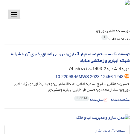
Toggle
vigation
نویسنده =
امیر نورجو
1
تعداد مقالات:
توسعه یک سیستم تصمیم‌یار آبیاری و بررسی انطباق‌پذیری آن با شرایط
شبکه آبیاری و زهکشی مهاباد
دوره 4، شماره 2، 1403، صفحه
55-74
10.22098/MMWS.2023.12456.1243
حسین دهقانی سانیج؛ سمیه امامی؛ عبدالله امینی؛ وحید رضاوردی‌نژاد؛ امیر
نورجو؛ ساناز محمدی؛ حسن طباطبایی؛ بهاره جمشیدی
2.36 M
مشاهده مقاله
اصل مقاله
مقالات آماده انتشار