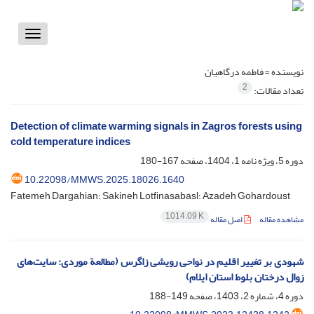
Toggle
vigation
نویسنده =
فاطمه درگاهیان
2
تعداد مقالات:
Detection of climate warming signals in Zagros forests using
cold temperature indices
دوره 5، ویژه نامه 1، 1404، صفحه
167-180
10.22098/MMWS.2025.18026.1640
Fatemeh Dargahian؛ Sakineh Lotfinasabasl؛ Azadeh Gohardoust
1014.09 K
مشاهده مقاله
اصل مقاله
شهودی بر تغییر اقلیم در نواحی رویشی زاگرس (مطالعة موردی: سایت‌های
زوال درختان بلوط استان ایلام)
دوره 4، شماره 2، 1403، صفحه
149-188