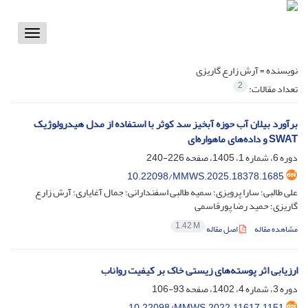
Toggle
vigation
نویسنده =
آرش زارع گاریزی
2
تعداد مقالات:
برآورد بیلان آب حوزه آبخیز سد کوثر با استفاده از مدل هیدرولوژیک
SWAT و داده‌های ماهواره‌ای
دوره 6، شماره 1، 1405، صفحه
226-240
10.22098/MMWS.2025.18378.1685
علی طالبی؛ سارا پرویزی؛ سمیه طالبی اسفندارانی؛ جمال آغایاری؛ آرش زارع
گاریزی؛ حمید رضا پورقاسمی
1.42 M
مشاهده مقاله
اصل مقاله
ارزیابی اثر پوسته‌های زیستی خاک بر کیفیت رواناب
دوره 3، شماره 4، 1402، صفحه
93-106
10.22098/MMWS.2022.11617.1151