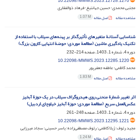
10.22098/MMWS.2023.12728.1270
مجتبی محمدی؛ حسین جهانتیغ؛ فرهاد ذوالفقاری
1.07 M
مشاهده مقاله
اصل مقاله
شناسایی آستانة متغیرهای تأثیرگذار بر پهنه‌های سیلاب با استفاده از
تکنیک یادگیری ماشین (مطالعة موردی: حوضة انتهایی کارون بزرگ)
دوره 4، شماره 1، 1403، صفحه
214-232
10.22098/MMWS.2023.12285.1220
محمد کاظمی؛ عاطفه جعفرپور
1.83 M
مشاهده مقاله
اصل مقاله
اثر تغییر شمارة منحنی روی هیدروگراف سیلاب در یک حوزة آبخیز
عکس‌العمل سریع (مطالعة موردی: حوزة آبخیز خیاوچای اردبیل)
دوره 4، شماره 1، 1403، صفحه
248-261
10.22098/MMWS.2023.12295.1221
مجید رئوف؛ ژیلا کاظمی؛ رئوف مصطفی‌زاده؛ یاسر حسینی؛ سجاد میرزایی
1.24 M
مشاهده مقاله
اصل مقاله