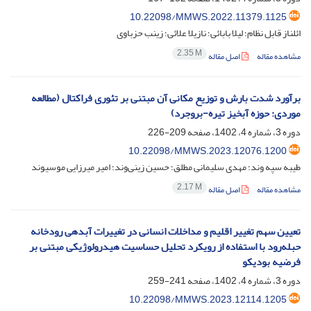
10.22098/MMWS.2022.11379.1125
ائلناز قابل نظام؛ لیلا بابائی؛ نازیلا علائی؛ زینب حزباوی
2.35 M
مشاهده مقاله
اصل مقاله
برآورد شدت بارش و توزیع مکانی آن مبتنی بر تئوری فراکتال (مطالعه
موردی: حوزه آبخیز تیره-بروجرد)
دوره 3، شماره 4، 1402، صفحه
209-226
10.22098/MMWS.2023.12076.1200
طیبه سپه وند؛ مهدی سلیمانی مطلق؛ حسین زینی‌وند؛ امیر میرزایی موسیوند
2.17 M
مشاهده مقاله
اصل مقاله
تعیین سهم تغییر اقلیم و مداخلات انسانی در تغییرات آبدهی رودخانه
حبله‌رود با استفاده از رویکرد تحلیل حساسیت هیدرولوژیکی مبتنی بر
فرضیه بودیکو
دوره 3، شماره 4، 1402، صفحه
241-259
10.22098/MMWS.2023.12114.1205