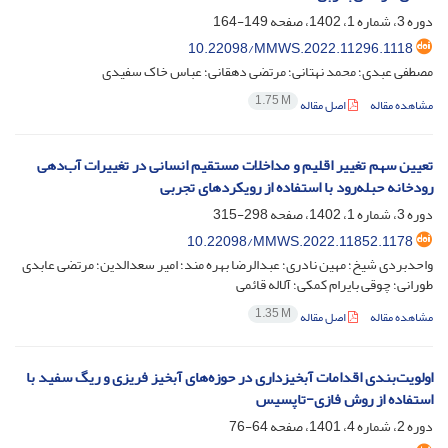
دوره 3، شماره 1، 1402، صفحه
149-164
10.22098/MMWS.2022.11296.1118
مصطفی عبدی؛ محمد نهتانی؛ مرتضی دهقانی؛ عباس خاک سفیدی
1.75 M
مشاهده مقاله
اصل مقاله
تعیین سهم تغییر اقلیم و مداخلات مستقیم انسانی در تغییرات آب‌دهی
رودخانه حبله‌رود با استفاده از رویکردهای تجربی
دوره 3، شماره 1، 1402، صفحه
298-315
10.22098/MMWS.2022.11852.1178
واحدبردی شیخ؛ مهین نادری؛ عبدالرضا بهره مند؛ امیر سعدالدین؛ مرتضی عابدی
طورانی؛ چوقی بایرام کمکی؛ آلاله قائمی
1.35 M
مشاهده مقاله
اصل مقاله
اولویت‌بندی اقدامات آبخیزداری در حوزه‌های آبخیز فریزی و ریگ سفید با
استفاده از روش فازی-تاپسیس
دوره 2، شماره 4، 1401، صفحه
64-76