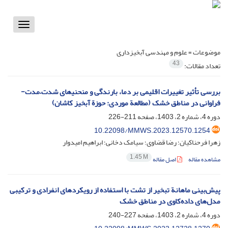
Toggle
vigation
موضوعات =
علوم و مهندسی آبخیزداری
43
تعداد مقالات:
بررسی تأثیر تغییرات اقلیمی بر دما، بارندگی و منحنی‏‏‏‏‏‏‎های شدت–مدت-
فراوانی در مناطق خشک (مطالعة موردی: حوزة آبخیز کاشان)
دوره 4، شماره 2، 1403، صفحه
211-226
10.22098/MMWS.2023.12570.1254
زهرا فرحناکیان؛ رضا قضاوی؛ سیامک دخانی؛ ابراهیم امیدوار
1.45 M
مشاهده مقاله
اصل مقاله
پیش‌بینی ماهانة تبخیر از تشت با استفاده از رویکردهای انفرادی و ترکیبی
مدل‌های داده‌کاوی در مناطق خشک
دوره 4، شماره 2، 1403، صفحه
227-240