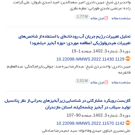
واحدبردی شیخ؛ مهین نادری؛ امیر سعدالدین؛ امید اسدی نلیوان؛ علی کرامت
زاده؛ مرتضی عابدی طورانی؛ عطیه نظری
1.77 M
مشاهده مقاله
اصل مقاله
تحلیل تغییرات رژیم جریان آب رودخانه‌ای با استفاده از شاخص‌های
تغییرات هیدرولوژیکی (مطالعه موردی: حوزه آبخیز حبله‌رود)
دوره 3، شماره 3، 1402، صفحه
1-19
10.22098/MMWS.2022.11430.1129
مهین نادری؛ ,واحدبردی شیخ؛ عبدالرضا بهره مند؛ چوقی بایرام کمکی؛ عبدالعظیم
قانقرمه
1.51 M
مشاهده مقاله
اصل مقاله
کاربست رویکرد مشارکتی در شناسایی زیرآبخیزهای بحرانی از نظر پتانسیل
تولید سیلاب در آبخیز چشمه‌کیله، استان مازندران
دوره 3، شماره 3، 1402، صفحه
90-107
10.22098/MMWS.2022.11570.1142
علی نصیری خیاوی؛ مهدی وفاخواه؛ سید حمیدرضا صادقی