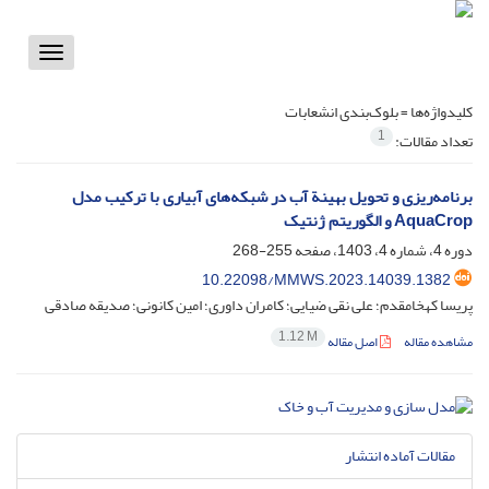
Toggle
vigation
کلیدواژه‌ها =
بلوک‌بندی انشعابات
1
تعداد مقالات:
برنامه‌ریزی و تحویل بهینة آب در شبکه‌های آبیاری با ترکیب مدل
AquaCrop و الگوریتم ژنتیک
دوره 4، شماره 4، 1403، صفحه
255-268
10.22098/MMWS.2023.14039.1382
پریسا کهخامقدم؛ علی نقی ضیایی؛ کامران داوری؛ امین کانونی؛ صدیقه صادقی
1.12 M
مشاهده مقاله
اصل مقاله
مقالات آماده انتشار