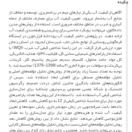
چکیده
آگاهی از کیفیت آب یکی از نیازهای مهم در برنامه‌ریزی، توسعه و حفاظت از
منابع آب به‌شمار می‌رود. تعیین کیفیت آب برای مصارف مختلف از جمله
آبیاری و شرب در مناطق مختلف ضروری است. استفاده از روش‌های مدرن
داده‌کاوی، می‌توانند رویکرد مناسبی برای پیش‌بینی و طبقه‌بندی کیفیت آب
ارائه دهند. در پژوهش حاضر کیفیت آب رودخانة قزل ‌اوزن در ایستگاه‌
قره‌گونئی روستایی از توابع بخش حلب شهرستان ایجرود در استان زنجان
مورد ارزیابی قرار گرفت. در این راستا شاخص کیفی آب شرب (WQI) با
استفاده از پارامترهای شیمیایی سختی کل، قلیائیت (pH)، هدایت الکتریکی،
کل مواد جامد محلول، کلسیم، سدیم، منیزیم، پتاسیم، کلر، کربنات،
بی‌کربنات و سولفات در دورة آماری ۲۱ساله (1398-1378) محاسبه شد. با
توجه ‌به تعداد نسبتاً زیاد پارامترها از روش‌های تحلیل ‌مؤلفه‌های اصلی و
تحلیل ‌مؤلفه‌های مستقل برای کاهش ابعاد استفاده شد. سپس از
الگوریتم‌های مختلف یادگیری ماشین شامل درخت تصمیم، رگرسیون
لجستیک و شبکة عصبی مصنوعی پرسپترون چندلایه برای مدل‌سازی
شاخص کیفی آب استفاده شد. با استفاده از این روش‌ها تعداد پارامترهای
مورد نیاز برای محاسبة شاخص کیفی از 12 به دو کاهش یافت. کاهش ابعاد
داده‌ها باعث صرفه‌جویی در زمان نمونه‌برداری، پایش نمونه‌ها و تعیین
کیفیت آب شده و هزینه‌های مورد نیاز برای مدل‌سازی را به مقدار
قابل‌توجهی کاهش می‌دهد. نتایج نشان داد از بین روش‌های کاهش بعد
روش تحلیل ‌مؤلفه‌های اصلی نسبت به روش تحلیل ‌مؤلفه‌های مستقل کارایی
بهتری می‌تواند داشته باشد. هم‌چنین، نتایج نشان داد که از بین روش‌های