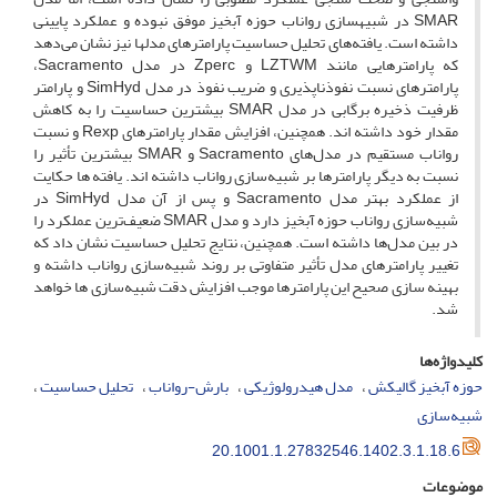
SMAR در شبیه‎سازی رواناب حوزه آبخیز موفق نبوده و عملکرد پایینی
داشته است. یافته‌های تحلیل حساسیت پارامترهای مدل‏ها نیز نشان می‌دهد
که پارامترهایی مانند LZTWM و Zperc در مدل Sacramento،
پارامترهای نسبت نفوذناپذیری و ضریب نفوذ در مدل SimHyd و پارامتر
ظرفیت ذخیره برگابی در مدل SMAR بیش‏ترین حساسیت را به کاهش
مقدار خود داشته‏ اند. هم‏چنین، افزایش مقدار پارامترهای Rexp و نسبت
رواناب مستقیم در مدل‌های Sacramento و SMAR بیش‏ترین تأثیر را
نسبت به دیگر پارامترها بر شبیه‌سازی رواناب داشته‏ اند. یافته‏ ها حکایت
از عملکرد بهتر مدل Sacramento و پس از آن مدل SimHyd در
شبیه‌سازی رواناب حوزه آبخیز دارد و مدل SMAR ضعیف‌ترین عملکرد را
در بین مدل‌ها داشته است. هم‏چنین، نتایج تحلیل حساسیت نشان داد که
تغییر پارامترهای مدل تأثیر متفاوتی بر روند شبیه‌سازی رواناب داشته و
بهینه‏ سازی صحیح این پارامترها موجب افزایش دقت شبیه‌سازی‏ ها خواهد
شد.
کلیدواژه‌ها
حوزه آبخیز گالیکش
مدل هیدرولوژیکی
بارش-رواناب
تحلیل حساسیت
شبیه‌سازی
20.1001.1.27832546.1402.3.1.18.6
موضوعات