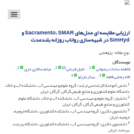
Toggle
vigation
ارزیابی مقایسه‏ ای مدل‌های Sacramento، SMAR و
SimHyd در شبیه‌سازی رواناب روزانه بلندمدت
نوع مقاله : پژوهشی
نویسندگان
2
2
1
فاطمه سادات رضوانی
خلیل قربانی
میثم سالاری جزی
4
3
لاله رضایی قلعه
بهناز یازرلو
1
دانش آموختۀ کارشناسی ارشد/ گروه علوم و مهندسی آب، دانشکده آب و خاک،
دانشگاه علوم کشاورزی و منابع طبیعی گرگان، گرگان، ایران
2
دانشیار/ گروه علوم و مهندسی آب، دانشکده آب و خاک، دانشگاه علوم
کشاورزی و منابع طبیعی گرگان، گرگان، ایران
3
دانشجوی دکتری/ گروه مهندسی آب، دانشکده کشاورزی، دانشگاه ارومیه،
ارومیه، ایران
4
دانشجوی دکتری/ گروه مهندسی آب، دانشکده کشاورزی، دانشگاه بیرجند،
بیرجند، ایران