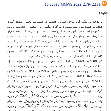
10.22098/MMWS.2022.11794.1171
چکیده
با توجه به تأثیر قابل‌توجه میزان رواناب در مدیریت پایدار منابع آب و
عملیات مهندسی، پیش‌بینی و برآورد دقیق این متغیر از اهمیت بالایی
برخوردار است. بنابراین، هدف از پژوهش حاضر ارزیابی عملکرد تعدادی از
مدل‌های هیدرولوژیکی در شبیه‌سازی رواناب و نیز تحلیل حساسیت
پارامترهای این مدل‏ها جهت تعیین پارامترهای تأثیرگذار بر شبیه‎سازی است.
به این‌منظور در پژوهش حاضر پس از تهیه داده‏ های مورد نیاز در دوره
آماری 1397-1367 به شبیه‌سازی رواناب حوزه آبخیز گالیکش استان
گلستان با استفاده از سه مدل هیدرولوژیکی یکپارچه Sacramento،
SimHyd و SMAR پرداخته شد. پس از برآورد رواناب حوزه آبخیز،
عملکرد هر یک از این مدل‏ها در شبیه‌سازی رواناب خروجی از حوزه آبخیز با
استفاده از چهار معیار ارزیابی ضریب نش-ساتکلیف (NSE)، ریشه میانگین
2
مربعات خطا (RMSE)، ضریب تبیین (R
) و میانگین درصد قدر مطلق خطا
(MAPE) در دو دوره واسنجی و صحت‏ سنجی بررسی شده و در نهایت
حساسیت پارامترهای هر یک از مدل‏ ها در برآورد رواناب مورد بررسی قرار
گرفت. نتایج حاصل از شبیه‌سازی رواناب حاکی از عملکرد بهتر مدل بارش-
رواناب Sacramento با ضریب نش-ساتکلیف 82/0 و 70/0 در دوره
واسنجی و صحت‏ سنجی نسبت به دیگر مدل‌های هیدرولوژیکی است. پس از
آن، مدل SimHyd با ضریب نش-ساتکلیف 71/0 و 76/0 برای دو دوره
واسنجی و صحت‏ سنجی عملکرد مطلوبی را نشان داده است، اما مدل