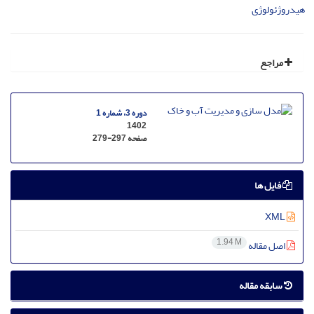
هیدروژئولوژی
مراجع
دوره 3، شماره 1
1402
صفحه
279-297
فایل ها
XML
1.94 M
اصل مقاله
سابقه مقاله