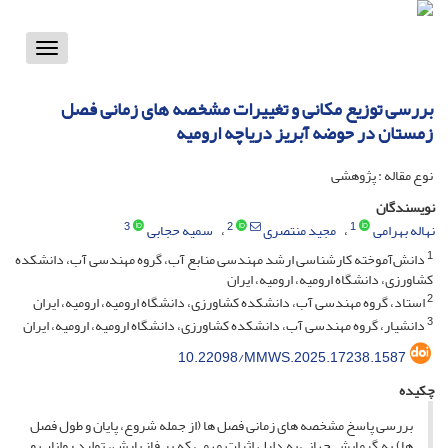
Toggle
vigation
بررسی توزیع مکانی و تغییرات مشخصه های زمانی فصل
زمستان در حوضه آبریز دریاچه ارومیه
نوع مقاله : پژوهشی
نویسندگان
3
2
1
نهاله بهرامی
مجید منتصری
سمیه حجابی
1
دانش‌آموخته کارشناسی ارشد مهندسی منابع آب، گروه مهندسی آب، دانشکده
کشاورزی، دانشگاه ارومیه، ارومیه، ایران
2
استاد، گروه مهندسی آب، دانشکده کشاورزی، دانشگاه ارومیه، ارومیه، ایران
3
دانشیار، گروه مهندسی آب، دانشکده کشاورزی، دانشگاه ارومیه، ارومیه، ایران
10.22098/MMWS.2025.17238.1587
چکیده
بررسی پاسخ مشخصه های زمانی فصل ها (از جمله شروع، پایان و طول فصل
ها) به گرمایش جهانی به دلیل اثرات مهمی که بر فاز بارش، تولید رواناب و