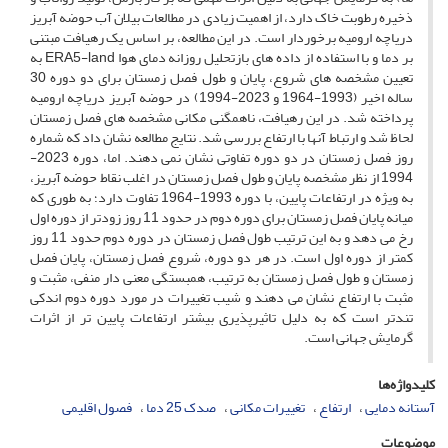
ذخیره رطوبت خاک دارد، از اهمیت زیادی در مطالعات بیلان آب حوضه آبریز
دریاچه ارومیه برخوردار است. در این مطالعه، بر اساس یک رهیافت مبتنی
بر دما و با استفاده از داده های بازتحلیل روزانه دمای هوا ERA5-land به
تعیین مشخصه های شروع، پایان و طول فصل زمستان برای دو دوره 30
ساله اخیر (1993-1964 و 2023-1994) در حوضه آبریز دریاچه ارومیه
پرداخته شد. در این رهیافت، ناهمگنی مکانی مشخصه های فصل زمستان
لحاظ شد و ارتباط آنها با ارتفاع بررسی شد. نتایج مطالعه نشان داد که شماره
روز فصل زمستان در دو دوره تفاوتی نشان نمی دهند. اما، دوره 2023-
1994 از نظر مشخصه پایان و طول فصل زمستان در اغلب نقاط حوضه آبریز،
به ویژه در ارتفاعات پایین، با دوره 1993-1964 تفاوت دارد؛ به طوری که
میانه پایان فصل زمستان برای دوره دوم در حدود 11 روز زودتر از دوره اول
رخ می دهد و به این ترتیب طول فصل زمستان در دوره دوم حدود 11 روز
کمتر از دوره اول است. در هر دو دوره، شروع فصل زمستان، پایان فصل
زمستان و طول فصل زمستان به ترتیب، همبستگی معنی دار منفی، مثبت و
مثبت با ارتفاع نشان می دهند و شیب تغییرات در مورد دوره دوم اندکی
تندتر است که به دلیل تاثیرپذیری بیشتر ارتفاعات پایین تر از اثرات
گرمایش جهانی است.
کلیدواژه‌ها
آستانه دمایی
ارتفاع
تغییرات مکانی
صدک 25 دما
فصول اقلیمی
موضوعات