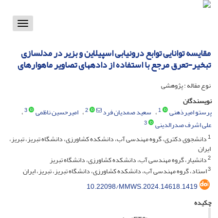
Toggle
vigation
مقایسه توانایی توابع درونیابی اسپیلاین و بزیر در مدلسازی
تبخیر-تعرق مرجع با استفاده از دادههای تصاویر ماهوارهای
نوع مقاله : پژوهشی
نویسندگان
3
2
1
پرستو امیرذهنی
سعید صمدیان فرد
امیرحسین ناظمی
3
علی اشرف صدرالدینی
1
دانشجوی دکتری، گروه مهندسی آب، دانشکده کشاورزی، دانشگاه تبریز، تبریز،
ایران
2
دانشیار، گروه مهندسی آب، دانشکده کشاورزی، دانشگاه تبریز
3
استاد، گروه مهندسی آب، دانشکده کشاورزی، دانشگاه تبریز، تبریز، ایران
10.22098/MMWS.2024.14618.1419
چکیده