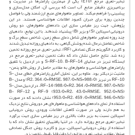
تبخیر-تعرق مرجع (ET0) یکی از مهمترین پارامترها در مدیریت و
برنامهریزی دقیقتر منابع آب است که بررسی آن، امکان مدل‌سازی و
پیشبینی را فراهم میکند. تصاویر ماهوارهای منبع ارزشمند ولی با فواصل
چندین روزه برای جبران کمبود اطلاعات هواشناسی هستند. در این
پژوهش، جهت ریز مقیاس سازی این داده‌های ماهوارهای، دو روش
درونیابی اسپیلاین (S) و بزیر (B) پیشنهاد شده‌اند. با این توابع، دادههای
چند روزه تصاویر ماهوارهای شامل دمای سطح زمین، شاخص سطح برگ و
شاخص تفاضل نرمال شده پوشش گیاهی، به دادههای روزانه تبدیل شدند
و کاربرد الگوریتم جنگل تصادفی (RF)، تبخیر-تعرق مرجع روزانه تخمین
زده شد. نتایج حاصل نشان داد که دقت تخمین تبخیر-تعرق مرجع در
ایستگاه تبریز در مدلهای S-RF-10، B-RF-14 و در اردبیل با تلفیق
پارامترهای هواشناسی و ماهوارهای به مقادیر حاصل از روش فائو پنمن-
مانتیث نزدیکتر بود. علاوه بر این، تحلیل آماری پارامترهای خطای مدل S-
RF-10 در تبریز (988/0=R2، 364 /0=RMSE، 987/0=NS) و مدل B-
RF-14 (988/0=R2، 364 /0=RMSE، 987/0=NS)، در اردبیل مدل S-
RF-9 (933/0=R2، 43/0=RMSE، 952/0=NS) و B- RF-12
(953/0=R2، 459 /0=RMSE، 946/0=NS) نشان دادند که در صورت
استفاده از تمای داده‌های هواشناسی و ماهواره‌ای هر دو روش نتایج نزدیک
به هم دارند ولی در صورت کاهش اطلاعات ورودی، روش درونیابی
اسپیلاین نسبت به بزیر دقت بالاتری در ریز مقیاس سازی جهت برآورد
تبخیر-تعرق مرجع روزانه دارد. در انتها یافتههای تحقیق نشان داد که با
استفاده از روش درونیابی اسپیلاین، بریز و کاربرد روش جنگل تصادفی
میتوان مقادیر تبخیر– تعرق روزانه را با دقت قابل قبولی تخمین زد.