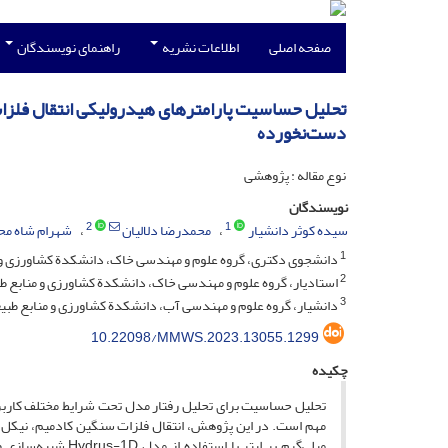
صفحه اصلی
اطلاعات نشریه
راهنمای نویسندگان
تحلیل حساسیت پارامترهای هیدرولیکی انتقال فلزا
دست‌نخورده
نوع مقاله : پژوهشی
نویسندگان
2
1
سیده کوثر دانشیار
محمدرضا دلالیان
شهرام شاه مح
1
دانشجوی دکتری، گروه علوم و مهندسی خاک، دانشکدة کشاورزی و مناب
2
استادیار، گروه علوم و مهندسی خاک، دانشکدة کشاورزی و منابع طبیع
3
دانشیار، گروه علوم و مهندسی آب، دانشکدة کشاورزی و منابع طبیعی،
10.22098/MMWS.2023.13055.1299
چکیده
تحلیل حساسیت برای تحلیل رفتار مدل تحت شرایط مختلف کاربرد 
میلی‌گرم بر لیتر با استفاده از مدل Hydrus-1D شبیه‌سازی و پارامترهای انتقال املاح نظیر ضریب پخش (D)، ضریب توزیع (K