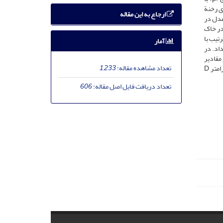
ی رخنة
ارجاع به این مقاله
زش مدل در
در خاک
ه باشد. بر اساس نتایج تحلیل حساسیت، پارامترهای پراکندگی (β) و ضریب پخش (D) به‌ترتیب با
آمار
ن داد. در
ت زیر بود: پارامتر پراکندگی> ضریب توزیع> ضریب پخش. به‌عبارتی با توجه به تأثیر قابل‌توجه تغییرات β بر مقادیر
تعداد مشاهده مقاله:
1,233
خروجی مدل، در صورت تعیین عملی و آزمایشگاهی این پارامتر بایستی با دقت بیش‌تری اندازه‌گیری شود و در مقابل می‌توان از خطاهای اندازه‌گیری پارامتر D
تعداد دریافت فایل اصل مقاله:
606