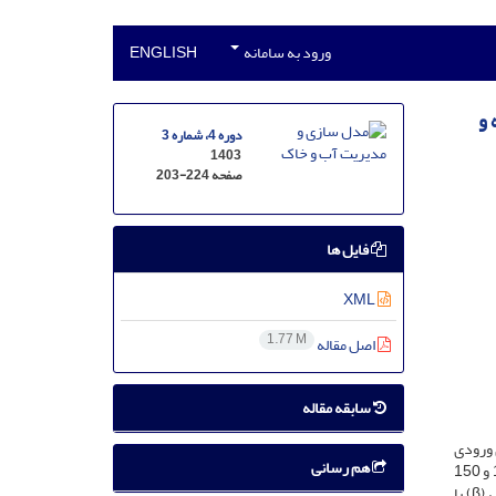
ورود به سامانه
ENGLISH
 و
دوره 4، شماره 3
1403
صفحه
203-224
فایل ها
XML
1.77 M
اصل مقاله
سابقه مقاله
 ورودی
هم رسانی
مهم است. در این پژوهش، انتقال فلزات سنگین کادمیم، نیکل و روی در ستون‌های خاک لومی دست‌خورده و دست‌نخورده با غلظت‌های اولیة 50، 100 و 150
) و ضریب پراکندگی (β) با