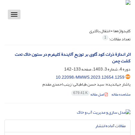
Toggle
vigation
کلیدواژه‌ها =
انتقال باکتری
1
تعداد مقالات:
اثر اندازة ذرات کود گاوی بر توزیع آلایندة کلیفرم در ستون خاک تحت
کشت چمن
دوره 4، شماره 3، 1403، صفحه
133-142
10.22098/MMWS.2023.12654.1259
یاشار جهاندیده؛ سید حسن طباطبائی؛ زینب احمدی مقدم
679.41 K
مشاهده مقاله
اصل مقاله
مقالات آماده انتشار