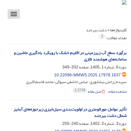
Toggle
vigation
کلیدواژه‌ها =
دشت بیرجند
2
تعداد مقالات:
برآورد سطح آب زیرزمینی در اقلیم خشک با رویکرد یادگیری ماشین و
سامانه‌های هوشمند فازی
دوره 6، شماره 1، 1405، صفحه
332-349
10.22098/MMWS.2025.17978.1637
سپیده زراعتی نیشابوری؛ عباس خاشعی سیوکی؛ محمد قاسم اکبری
1.27 M
مشاهده مقاله
اصل مقاله
تأثیر عوامل مورفومتری در اولویت‌بندی سیل‌خیزی زیرحوزه‌های آبخیز
شمال دشت بیرجند
دوره 3، شماره 3، 1402، صفحه
240-255