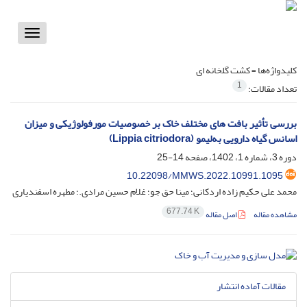
Toggle
vigation
کلیدواژه‌ها =
کشت گلخانه ای
1
تعداد مقالات:
بررسی تأثیر بافت های مختلف خاک بر خصوصیات مورفولوژیکی و میزان
اسانس گیاه دارویی به‌‌لیمو (Lippia citriodora)
دوره 3، شماره 1، 1402، صفحه
14-25
10.22098/MMWS.2022.10991.1095
محمد علی حکیم زاده اردکانی؛ مینا حق جو؛ غلام حسین مرادی.؛ مطهره اسفندیاری
677.74 K
مشاهده مقاله
اصل مقاله
مقالات آماده انتشار