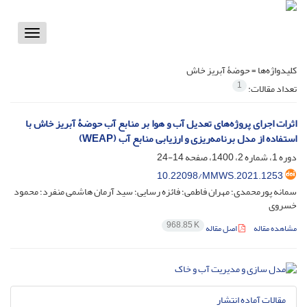
Toggle
vigation
کلیدواژه‌ها =
حوضۀ آبریز خاش
1
تعداد مقالات:
اثرات اجرای پروژه‌های تعدیل آب و هوا بر منابع آب حوضۀ آبریز خاش با
استفاده از مدل برنامه‌ریزی و ارزیابی منابع آب (WEAP)
دوره 1، شماره 2، 1400، صفحه
14-24
10.22098/MMWS.2021.1253
سمانه پورمحمدی؛ مهران فاطمی؛ فائزه رسایی؛ سید آرمان هاشمی منفرد؛ محمود
خسروی
968.85 K
مشاهده مقاله
اصل مقاله
مقالات آماده انتشار