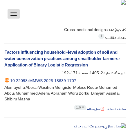
Toggle
vigation
کلیدواژه‌ها =
Cross-sectional design
1
تعداد مقالات:
Factors influencing household-level adoption of soil and
water conservation practices among smallholder farmers:
Application of Binary Logistic Regression
دوره 6، شماره 2، 1405، صفحه
171-192
10.22098/MMWS.2025.18639.1707
Alemayehu Abera؛ Wasihun Mengiste؛ Melese Reda؛ Mohamed
Abdu؛ Muhammed Adem؛ Abraham Woru Borku؛ Biniyam Assefa؛
Shibiru Masha
1.6 M
مشاهده مقاله
اصل مقاله