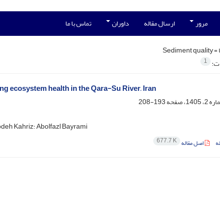
مرور
ارسال مقاله
داوران
تماس با ما
 =
Sediment quality
1
ات:
ting ecosystem health in the Qara-Su River, Iran
193-208
Ehsan Asadisharif؛ Shima Rahim Pouran؛ Amin Salimi Godeh Kahriz؛ Abolfazl Bayrami
677.7 K
ه
اصل مقاله