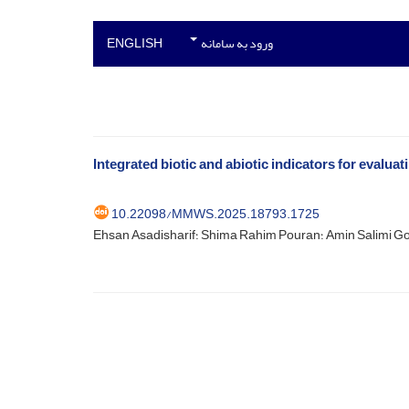
ورود به سامانه
ENGLISH
Integrated biotic and abiotic indicators for evalua
10.22098/MMWS.2025.18793.1725