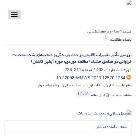
Toggle
vigation
کلیدواژه‌ها =
ریزمقیاس‏‏‏‏‏‏‎نمایی
1
تعداد مقالات:
بررسی تأثیر تغییرات اقلیمی بر دما، بارندگی و منحنی‏‏‏‏‏‏‎های شدت–مدت-
فراوانی در مناطق خشک (مطالعة موردی: حوزة آبخیز کاشان)
دوره 4، شماره 2، 1403، صفحه
211-226
10.22098/MMWS.2023.12570.1254
زهرا فرحناکیان؛ رضا قضاوی؛ سیامک دخانی؛ ابراهیم امیدوار
1.45 M
مشاهده مقاله
اصل مقاله
مقالات آماده انتشار