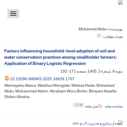
Toggle
vigation
نویسنده =
Mohamed Abdu
1
تعداد مقالات:
Factors influencing household-level adoption of soil and
water conservation practices among smallholder farmers:
Application of Binary Logistic Regression
دوره 6، شماره 2، 1405، صفحه
171-192
10.22098/MMWS.2025.18639.1707
Alemayehu Abera؛ Wasihun Mengiste؛ Melese Reda؛ Mohamed
Abdu؛ Muhammed Adem؛ Abraham Woru Borku؛ Biniyam Assefa؛
Shibiru Masha
1.6 M
مشاهده مقاله
اصل مقاله