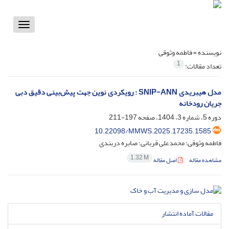
Toggle
vigation
نویسنده =
فاطمه وثوقی
1
تعداد مقالات:
مدل هیبریدی SNIP-ANN : رویکردی نوین جهت پیش‌بینی دقیق دبی
جریان رودخانه
دوره 5، شماره 3، 1404، صفحه
197-211
10.22098/MMWS.2025.17235.1585
فاطمه وثوقی؛ محمدعلی قربانی؛ صابره دربندی
1.32 M
مشاهده مقاله
اصل مقاله
مقالات آماده انتشار